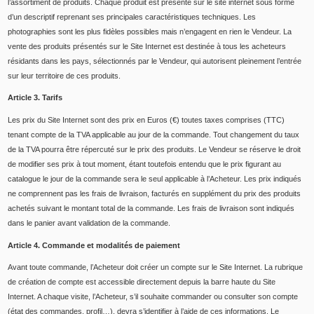
l’assortiment de produits. Chaque produit est présenté sur le site internet sous forme
d’un descriptif reprenant ses principales caractéristiques techniques. Les
photographies sont les plus fidèles possibles mais n’engagent en rien le Vendeur. La
vente des produits présentés sur le Site Internet est destinée à tous les acheteurs
résidants dans les pays, sélectionnés par le Vendeur, qui autorisent pleinement l’entrée
sur leur territoire de ces produits.
Article 3. Tarifs
Les prix du Site Internet sont des prix en Euros (€) toutes taxes comprises (TTC)
tenant compte de la TVA applicable au jour de la commande. Tout changement du taux
de la TVA pourra être répercuté sur le prix des produits. Le Vendeur se réserve le droit
de modifier ses prix à tout moment, étant toutefois entendu que le prix figurant au
catalogue le jour de la commande sera le seul applicable à l’Acheteur. Les prix indiqués
ne comprennent pas les frais de livraison, facturés en supplément du prix des produits
achetés suivant le montant total de la commande. Les frais de livraison sont indiqués
dans le panier avant validation de la commande.
Article 4. Commande et modalités de paiement
Avant toute commande, l’Acheteur doit créer un compte sur le Site Internet. La rubrique
de création de compte est accessible directement depuis la barre haute du Site
Internet. A chaque visite, l’Acheteur, s’il souhaite commander ou consulter son compte
(état des commandes, profil…), devra s’identifier à l’aide de ces informations. Le