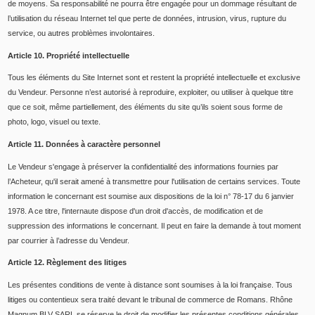
de moyens. Sa responsabilité ne pourra être engagée pour un dommage résultant de
l’utilisation du réseau Internet tel que perte de données, intrusion, virus, rupture du
service, ou autres problèmes involontaires.
Article 10. Propriété intellectuelle
Tous les éléments du Site Internet sont et restent la propriété intellectuelle et exclusive
du Vendeur. Personne n’est autorisé à reproduire, exploiter, ou utiliser à quelque titre
que ce soit, même partiellement, des éléments du site qu’ils soient sous forme de
photo, logo, visuel ou texte.
Article 11. Données à caractère personnel
Le Vendeur s'engage à préserver la confidentialité des informations fournies par
l’Acheteur, qu'il serait amené à transmettre pour l'utilisation de certains services. Toute
information le concernant est soumise aux dispositions de la loi n° 78-17 du 6 janvier
1978. A ce titre, l'internaute dispose d'un droit d'accès, de modification et de
suppression des informations le concernant. Il peut en faire la demande à tout moment
par courrier à l’adresse du Vendeur.
Article 12. Règlement des litiges
Les présentes conditions de vente à distance sont soumises à la loi française. Tous
litiges ou contentieux sera traité devant le tribunal de commerce de Romans. Rhône
Magnum BLV SARL se réserve le droit de modifier les présentes conditions générales